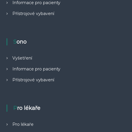
Informace pro pacienty
o
v
Přístrojové vybavení
á
(
R
Sono
T
G
Vyšetření
)
a
Informace pro pacienty
u
Přístrojové vybavení
l
t
r
a
Pro lékaře
z
v
Pro lékaře
u