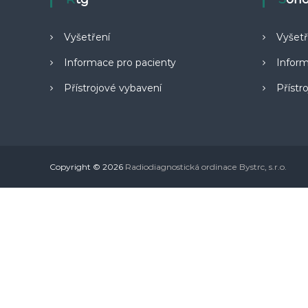
n
o
Vyšetření
Vyšetř
v
Informace pro pacienty
Inform
á
(
Přístrojové vybavení
Přístr
R
T
G
)
Copyright © 2026
Radiodiagnostická ordinace Bystrc, s.r.o.
a
u
l
t
r
a
z
v