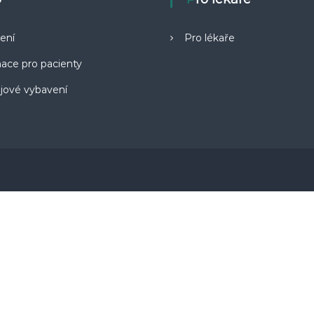
ení
Pro lékaře
ace pro pacienty
ojové vybavení