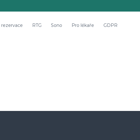
e rezervace
RTG
Sono
Pro lékaře
GDPR