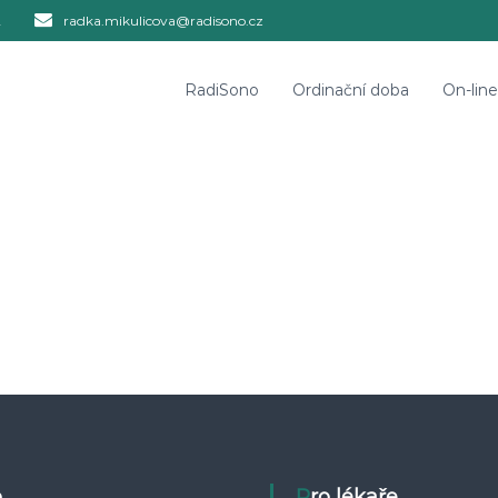
2
radka.mikulicova@radisono.cz
RadiSono
Ordinační doba
On-lin
o
Pro lékaře