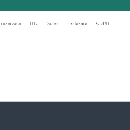
e rezervace
RTG
Sono
Pro lékaře
GDPR