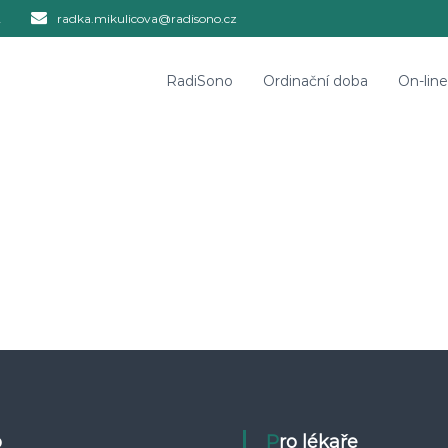
2
radka.mikulicova@radisono.cz
RadiSono
Ordinační doba
On-lin
o
Pro lékaře