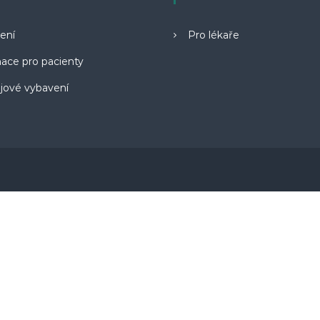
ení
Pro lékaře
ace pro pacienty
ojové vybavení