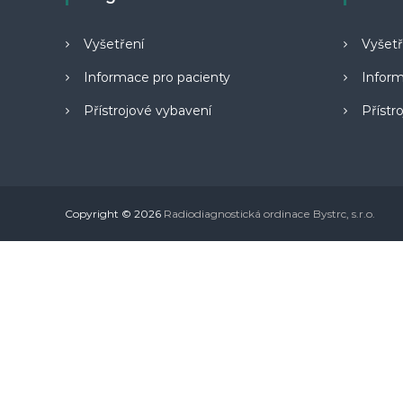
n
o
Vyšetření
Vyšetř
v
Informace pro pacienty
Inform
á
(
Přístrojové vybavení
Přístr
R
T
G
)
Copyright © 2026
Radiodiagnostická ordinace Bystrc, s.r.o.
a
u
l
t
r
a
z
v