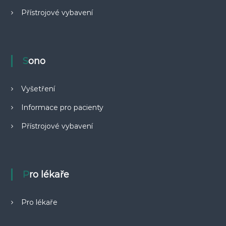
k
Přístrojové vybavení
o
v
á
(
Sono
s
o
Vyšetření
n
Informace pro pacienty
o
g
Přístrojové vybavení
r
a
f
Pro lékaře
i
c
k
Pro lékaře
á